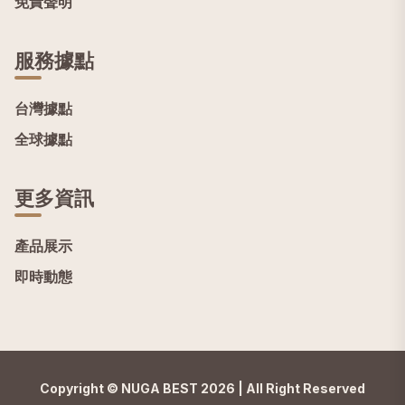
免責聲明
服務據點
台灣據點
全球據點
更多資訊
產品展示
即時動態
Copyright ©
NUGA BEST
2026
| All Right Reserved